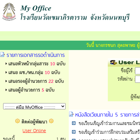
modules/index/index.php
วันนี้ นางกรชนก สุตะพาหะ ผ
รายการเอกสารรอดำเนินการ
เสนอหัวหน้ากลุ่มสาระ
10
ฉบับ
ชื่อผู้ใช้ :
เสนอ ผช./หน.กลุ่ม
10
ฉบับ
รหัสผ่าน :
เสนอรองผู้อำนวยการ
22
ฉบับ
เสนอผู้อำนวยการ
5
ฉบับ
ผู้พั
หนังสือเวียนภายใน 5 รายการล่
ติดต่อผู้พัฒนา
ขอเรียนเชิญเข้าร่วมงานและชมนิท
User Online
ขอเชิญเข้าร่วมการฝึกอบรมเสริมสร้
ขณะนี้
1 คน